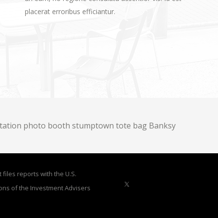
placerat erroribus efficiantur.
itation photo booth stumptown tote bag Banksy
files reports with the U.S.
ons of the Investment Advisers
X