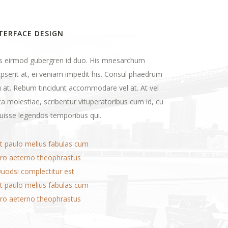
TERFACE DESIGN
is eirmod gubergren id duo. His mnesarchum
ipserit at, ei veniam impedit his. Consul phaedrum
 at. Rebum tincidunt accommodare vel at. At vel
ta molestiae, scribentur vituperatoribus cum id, cu
uisse legendos temporibus qui.
t paulo melius fabulas cum
Pro aeterno theophrastus
uodsi complectitur est
t paulo melius fabulas cum
Pro aeterno theophrastus