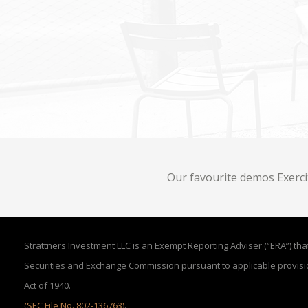
Our favourite demos Exerc
Strattners Investment LLC is an Exempt Reporting Adviser (“ERA”) that 
Securities and Exchange Commission pursuant to applicable provisi
Act of 1940.
(SEC File No. 802-136763)
.