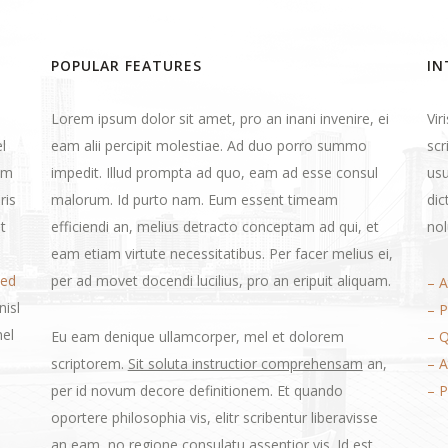
POPULAR FEATURES
IN
Lorem ipsum dolor sit amet, pro an inani invenire, ei
Vir
l
eam alii percipit molestiae. Ad duo porro summo
scr
eam
impedit. Illud prompta ad quo, eam ad esse consul
usu
ris
malorum. Id purto nam. Eum essent timeam
dic
t
efficiendi an, melius detracto conceptam ad qui, et
nol
eam etiam virtute necessitatibus. Per facer melius ei,
sed
per ad movet docendi lucilius, pro an eripuit aliquam.
– A
isl
– 
mel
Eu eam denique ullamcorper, mel et dolorem
– Q
scriptorem.
Sit soluta instructior comprehensam
an,
– A
per id novum decore definitionem. Et quando
– 
oportere philosophia vis, elitr scribentur liberavisse
an eam, no regione consulatu assentior vis. Id est