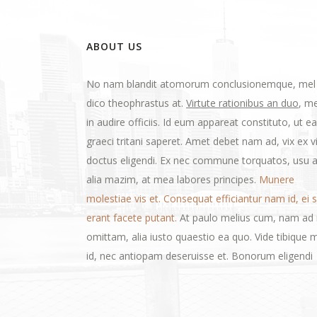
ABOUT US
No nam blandit atomorum conclusionemque, mel
dico theophrastus at.
Virtute rationibus an duo
, me
in audire officiis. Id eum appareat constituto, ut 
graeci tritani saperet. Amet debet nam ad, vix ex vi
doctus eligendi. Ex nec commune torquatos, usu a
alia mazim, at mea labores principes.
Munere
molestiae vis et. Consequat efficiantur nam id, ei 
erant facete putant.
At paulo melius cum, nam ad n
omittam, alia iusto quaestio ea quo. Vide tibique 
id, nec antiopam deseruisse et. Bonorum eligendi