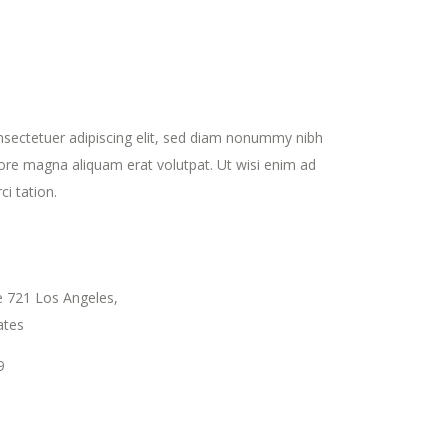
sectetuer adipiscing elit, sed diam nonummy nibh
lore magna aliquam erat volutpat. Ut wisi enim ad
i tation.
e 721 Los Angeles,
ates
9