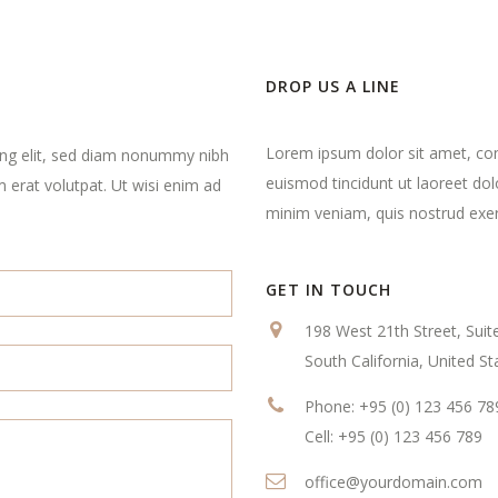
DROP US A LINE
Lorem ipsum dolor sit amet, con
ing elit, sed diam nonummy nibh
euismod tincidunt ut laoreet do
 erat volutpat. Ut wisi enim ad
minim veniam, quis nostrud exerc
GET IN TOUCH
198 West 21th Street, Suit
South California, United St
Phone: +95 (0) 123 456 78
Cell: +95 (0) 123 456 789
office@yourdomain.com