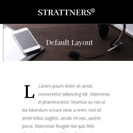
Default Layout
L
Lorem ipsum dolor sit amet,
consectetur adipiscing elit. Maecenas
in pharetra eros. Vivamus eu nisi ut
dui bibendum ornare vitae a enim. Sed sit
amet tellus sagittis, iaculis mi nec, auctor
purus. Maecenas feugiat nisl quis felis