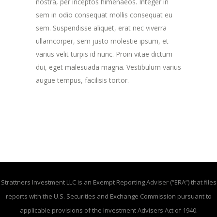
nostra, per inceptos himenaeos. Integer in
sem in odio consequat mollis consequat eu
sem. Suspendisse aliquet, erat nec viverra
ullamcorper, sem justo molestie ipsum, et
varius velit turpis id nunc. Proin vitae dictum
dui, eget malesuada magna. Vestibulum varius
augue tempus, facilisis tortor.
Strattners Investment LLC is an Exempt Reporting Adviser (“ERA”) that files
reports with the U.S. Securities and Exchange Commission pursuant to
applicable provisions of the Investment Advisers Act of 1940.