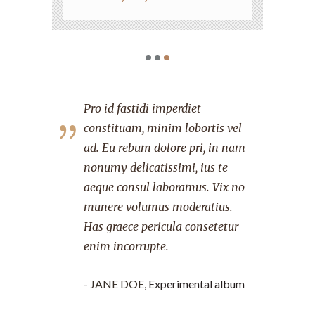
Eu rebum dolore pri, in nam
Eu rebum dolore pri, in nam
Pro id fastidi imperdiet
nonumy delicatissimi, ius te
nonumy delicatissimi, ius te
constituam, minim lobortis vel
aeque consul laboramus. Pro id
aeque consul laboramus. Pro id
ad. Eu rebum dolore pri, in nam
fastidi imperdiet constituam,
fastidi imperdiet constituam,
nonumy delicatissimi, ius te
minim lobortis vel ad. Vix no
minim lobortis vel ad. Vix no
aeque consul laboramus. Vix no
munere volumus moderatius.
munere volumus moderatius.
munere volumus moderatius.
Has graece pericula consetetur
Has graece pericula consetetur
Has graece pericula consetetur
enim incorrupte.
enim incorrupte.
enim incorrupte.
- JOHN DOE,
- JACK DOE,
- JANE DOE,
Experimental Album
Experimental album
Experimental Album