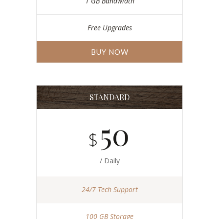
1 GB Bandwidth
Free Upgrades
BUY NOW
STANDARD
50
$
/ Daily
24/7 Tech Support
100 GB Storage