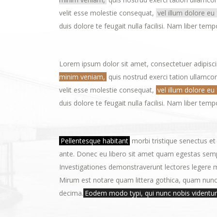
velit esse molestie consequat,
vel illum dolore eu
duis dolore te feugait nulla facilisi. Nam liber t
Lorem ipsum dolor sit amet, consectetuer adipisc
minim veniam,
quis nostrud exerci tation ullamcor
velit esse molestie consequat,
vel illum dolore eu
duis dolore te feugait nulla facilisi. Nam liber t
Pellentesque habitant
morbi tristique senectus et
ante. Donec eu libero sit amet quam egestas sempe
Investigationes demonstraverunt lectores legere m
Mirum est notare quam littera gothica, quam nunc
decima.
Eodem modo typi, qui nunc nobis videntur 