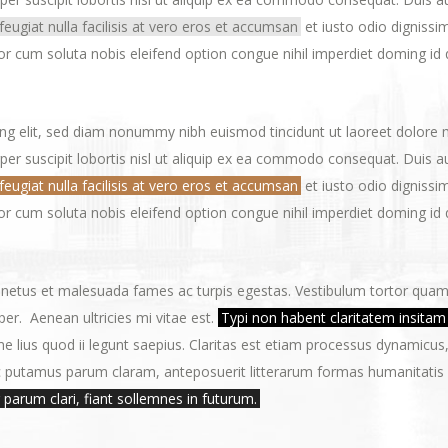
 feugiat nulla facilisis at vero eros et accumsan
et iusto odio dignissim
empor cum soluta nobis eleifend option congue nihil imperdiet doming 
ing elit, sed diam nonummy nibh euismod tincidunt ut laoreet dolore
per suscipit lobortis nisl ut aliquip ex ea commodo consequat. Duis au
 feugiat nulla facilisis at vero eros et accumsan
et iusto odio dignissim
empor cum soluta nobis eleifend option congue nihil imperdiet doming 
 netus et malesuada fames ac turpis egestas. Vestibulum tortor quam, f
r. Aenean ultricies mi vitae est.
Typi non habent claritatem insitam
e lius quod ii legunt saepius. Claritas est etiam processus dynamic
 putamus parum claram, anteposuerit litterarum formas humanitatis 
parum clari, fiant sollemnes in futurum.