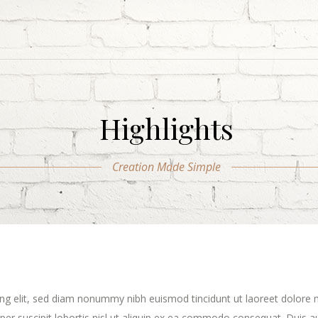
Highlights
Creation Made Simple
ing elit, sed diam nonummy nibh euismod tincidunt ut laoreet dolore
per suscipit lobortis nisl ut aliquip ex ea commodo consequat. Duis au