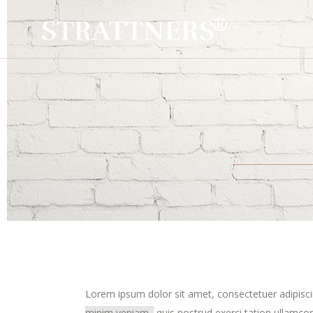
Lorem ipsum dolor sit amet, consectetuer adipisc
minim veniam,
quis nostrud exerci tation ullamcor