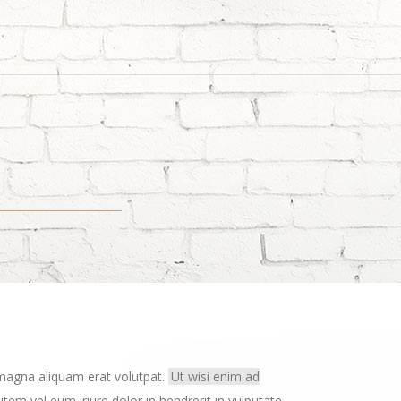
 magna aliquam erat volutpat.
Ut wisi enim ad
tem vel eum iriure dolor in hendrerit in vulputate