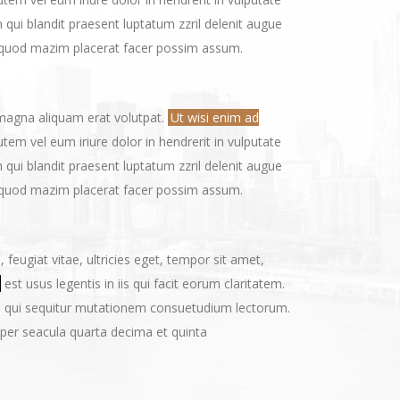
 qui blandit praesent luptatum zzril delenit augue
id quod mazim placerat facer possim assum.
 magna aliquam erat volutpat.
Ut wisi enim ad
tem vel eum iriure dolor in hendrerit in vulputate
 qui blandit praesent luptatum zzril delenit augue
id quod mazim placerat facer possim assum.
eugiat vitae, ultricies eget, tempor sit amet,
est usus legentis in iis qui facit eorum claritatem.
us, qui sequitur mutationem consuetudium lectorum.
per seacula quarta decima et quinta