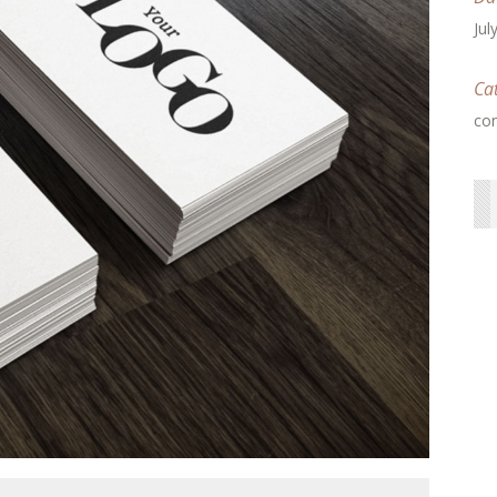
Jul
Ca
con