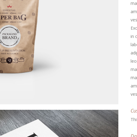
mau
ame
ves
Exc
in 
lab
adi
leo
ma
mau
ame
ves
Cu
Thi
Da