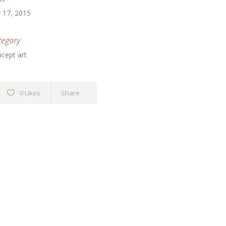
y 17, 2015
tegory
cept art
0 Likes
Share