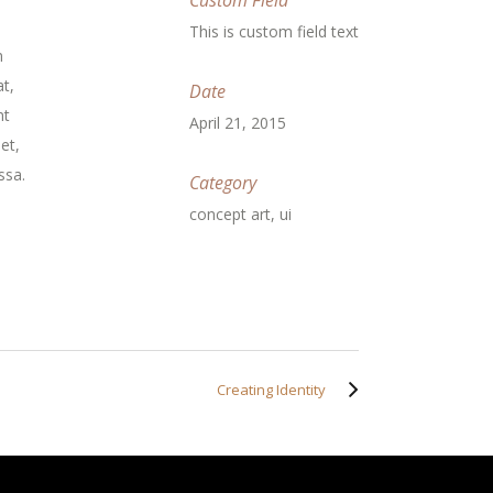
Custom Field
This is custom field text
m
t,
Date
nt
April 21, 2015
et,
ssa.
Category
concept art, ui
Creating Identity