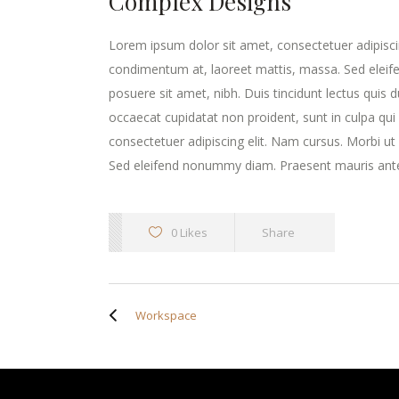
Complex Designs
Lorem ipsum dolor sit amet, consectetuer adipisci
condimentum at, laoreet mattis, massa. Sed elei
posuere sit amet, nibh. Duis tincidunt lectus quis 
occaecat cupidatat non proident, sunt in culpa qui
consectetuer adipiscing elit. Nam cursus. Morbi u
Sed eleifend nonummy diam. Praesent mauris ante
0 Likes
Share
Workspace