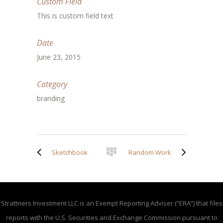
Custom Field
This is custom field text
Date
June 23, 2015
Category
branding
Sketchbook
Random Work
Strattners Investment LLC is an Exempt Reporting Adviser (“ERA”) that files
reports with the U.S. Securities and Exchange Commission pursuant to