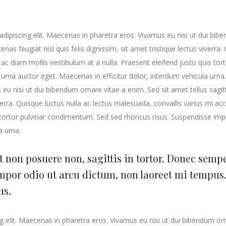
dipiscing elit. Maecenas in pharetra eros. Vivamus eu nisi ut dui bibe
enas feugiat nisl quis felis dignissim, sit amet tristique lectus viverra
ac diam mollis vestibulum at a nulla. Praesent eleifend justo quis to
 urna auctor eget. Maecenas in efficitur dolor, interdum vehicula urn
 eu nisi ut dui bibendum ornare vitae a enim. Sed sit amet tellus sagit
 viverra. Quisque luctus nulla ac lectus malesuada, convallis varius mi 
s tortor pulvinar condimentum. Sed sed rhoncus risus. Suspendisse imp
a urna.
t non posuere non, sagittis in tortor. Donec semp
mpor odio ut arcu dictum, non laoreet mi tempus.
us.
elit. Maecenas in pharetra eros. Vivamus eu nisi ut dui bibendum ornar