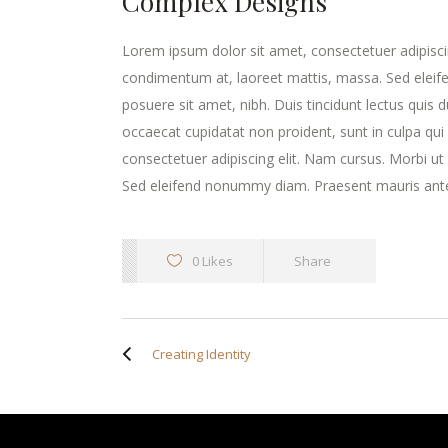
Complex Designs
Lorem ipsum dolor sit amet, consectetuer adipisci
condimentum at, laoreet mattis, massa. Sed elei
posuere sit amet, nibh. Duis tincidunt lectus quis 
occaecat cupidatat non proident, sunt in culpa qui
consectetuer adipiscing elit. Nam cursus. Morbi u
Sed eleifend nonummy diam. Praesent mauris ante
0 Likes
Share
Creating Identity