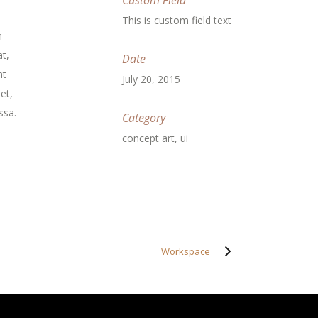
Custom Field
This is custom field text
m
t,
Date
nt
July 20, 2015
et,
ssa.
Category
concept art, ui
Workspace