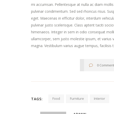
mi accumsan. Pellentesque at nulla ac diam mollis v
pulvinar condimentum. Sed sed rhoncus risus. Susp
eget. Maecenas in efficitur dolor, interdum vehicula 
pulvinar justo scelerisque. Class aptent taciti soc
himenaeos. Integer in sem in odio consequat molli
ullamcorper, sem justo molestie ipsum, et varius ve
magna. Vestibulum varius augue tempus, facilisis t
0 Commen
Food
Furniture
Interior
TAGS: