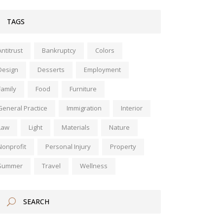
TAGS
Antitrust
Bankruptcy
Colors
Design
Desserts
Employment
Family
Food
Furniture
General Practice
Immigration
Interior
Law
Light
Materials
Nature
Nonprofit
Personal Injury
Property
Summer
Travel
Wellness