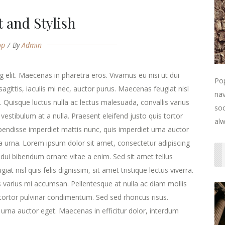
 and Stylish
op
By
Admin
 elit. Maecenas in pharetra eros. Vivamus eu nisi ut dui
Pop
agittis, iaculis mi nec, auctor purus. Maecenas feugiat nisl
nav
ra. Quisque luctus nulla ac lectus malesuada, convallis varius
soc
estibulum at a nulla. Praesent eleifend justo quis tortor
alw
endisse imperdiet mattis nunc, quis imperdiet urna auctor
la urna. Lorem ipsum dolor sit amet, consectetur adipiscing
 dui bibendum ornare vitae a enim. Sed sit amet tellus
at nisl quis felis dignissim, sit amet tristique lectus viverra.
s varius mi accumsan. Pellentesque at nulla ac diam mollis
s tortor pulvinar condimentum. Sed sed rhoncus risus.
urna auctor eget. Maecenas in efficitur dolor, interdum