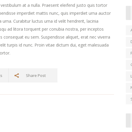
estibulum at a nulla. Praesent eleifend justo quis tortor
endisse imperdiet mattis nunc, quis imperdiet urna auctor
urna. Curabitur luctus urna id velit hendrerit, lacinia
iosqu ad litora torquent per conubia nostra, per inceptos
s consequat eu sem. Suspendisse aliquet, erat nec viverra
lit turpis id nunc. Proin vitae dictum dui, eget malesuada
ortor.
ts
Share Post