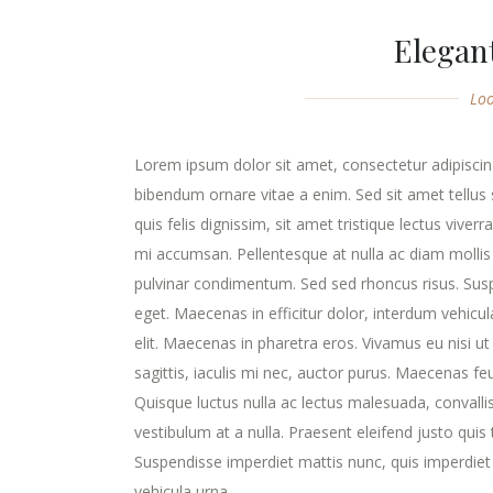
Elegant
Lo
Lorem ipsum dolor sit amet, consectetur adipiscing
bibendum ornare vitae a enim. Sed sit amet tellus s
quis felis dignissim, sit amet tristique lectus viver
mi accumsan. Pellentesque at nulla ac diam mollis v
pulvinar condimentum. Sed sed rhoncus risus. Susp
eget. Maecenas in efficitur dolor, interdum vehicu
elit. Maecenas in pharetra eros. Vivamus eu nisi ut
sagittis, iaculis mi nec, auctor purus. Maecenas feugi
Quisque luctus nulla ac lectus malesuada, convalli
vestibulum at a nulla. Praesent eleifend justo qui
Suspendisse imperdiet mattis nunc, quis imperdiet 
vehicula urna.