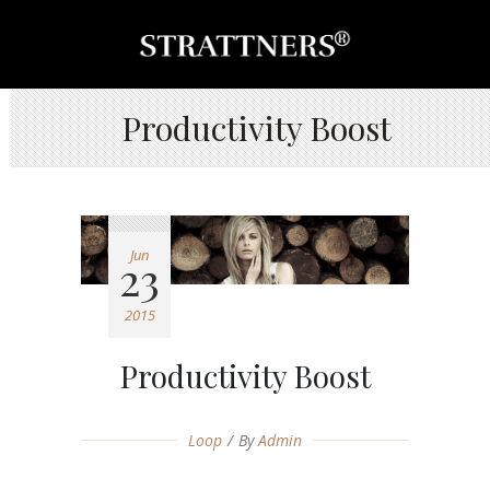
Productivity Boost
Jun
23
2015
Productivity Boost
Loop
By
Admin