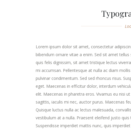
Typogra
Lo
Lorem ipsum dolor sit amet, consectetur adipiscing
bibendum ornare vitae a enim. Sed sit amet tellus s
quis felis dignissim, sit amet tristique lectus viver
mi accumsan. Pellentesque at nulla ac diam mollis v
pulvinar condimentum. Sed sed rhoncus risus. Susp
eget. Maecenas in efficitur dolor, interdum vehicu
elit. Maecenas in pharetra eros. Vivamus eu nisi ut
sagittis, iaculis mi nec, auctor purus. Maecenas feugi
Quisque luctus nulla ac lectus malesuada, convalli
vestibulum at a nulla. Praesent eleifend justo qui
Suspendisse imperdiet mattis nunc, quis imperdiet 