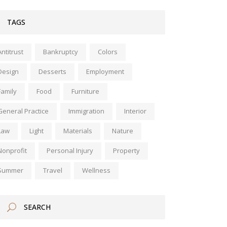
TAGS
Antitrust
Bankruptcy
Colors
Design
Desserts
Employment
Family
Food
Furniture
General Practice
Immigration
Interior
Law
Light
Materials
Nature
Nonprofit
Personal Injury
Property
Summer
Travel
Wellness