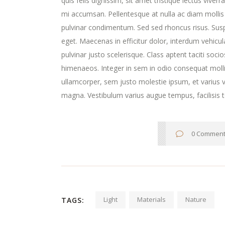
quis felis dignissim, sit amet tristique lectus viver
mi accumsan. Pellentesque at nulla ac diam mollis v
pulvinar condimentum. Sed sed rhoncus risus. Susp
eget. Maecenas in efficitur dolor, interdum vehicula 
pulvinar justo scelerisque. Class aptent taciti soc
himenaeos. Integer in sem in odio consequat molli
ullamcorper, sem justo molestie ipsum, et varius ve
magna. Vestibulum varius augue tempus, facilisis t
0 Commen
Light
Materials
Nature
TAGS: