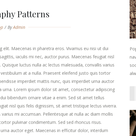
phy Patterns
op
By
Admin
 elit. Maecenas in pharetra eros. Vivamus eu nisi ut dui
Pop
agittis, iaculis mi nec, auctor purus. Maecenas feugiat nisl
nav
ra. Quisque luctus nulla ac lectus malesuada, convallis varius
soc
estibulum at a nulla. Praesent eleifend justo quis tortor
alw
endisse imperdiet mattis nunc, quis imperdiet urna auctor
la urna. Lorem ipsum dolor sit amet, consectetur adipiscing
 dui bibendum ornare vitae a enim. Sed sit amet tellus
at nisl quis felis dignissim, sit amet tristique lectus viverra.
s varius mi accumsan. Pellentesque at nulla ac diam mollis
s tortor pulvinar condimentum. Sed sed rhoncus risus.
urna auctor eget. Maecenas in efficitur dolor, interdum