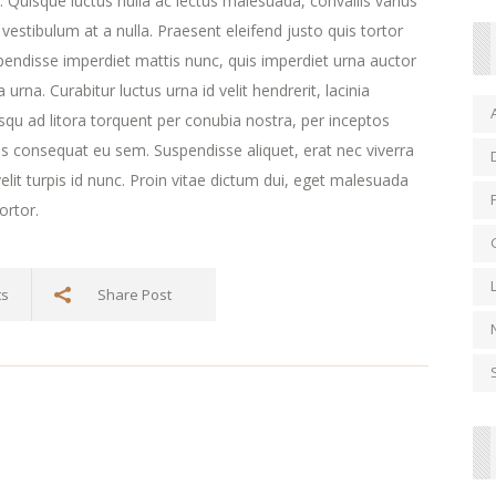
ra. Quisque luctus nulla ac lectus malesuada, convallis varius
estibulum at a nulla. Praesent eleifend justo quis tortor
endisse imperdiet mattis nunc, quis imperdiet urna auctor
urna. Curabitur luctus urna id velit hendrerit, lacinia
iosqu ad litora torquent per conubia nostra, per inceptos
s consequat eu sem. Suspendisse aliquet, erat nec viverra
lit turpis id nunc. Proin vitae dictum dui, eget malesuada
ortor.
ts
Share Post